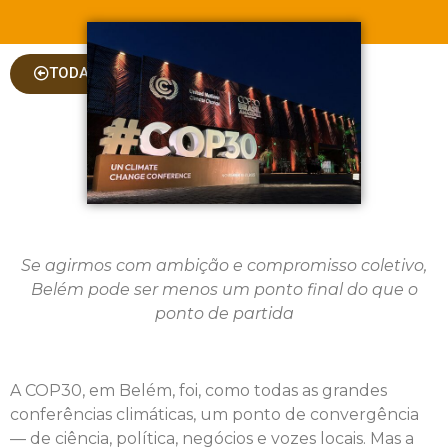
TODAS AS COLUNAS
Se agirmos com ambição e compromisso coletivo,
Belém pode ser menos um ponto final do que o
ponto de partida
A COP30, em Belém, foi, como todas as grandes
conferências climáticas, um ponto de convergência
— de ciência, política, negócios e vozes locais. Mas a