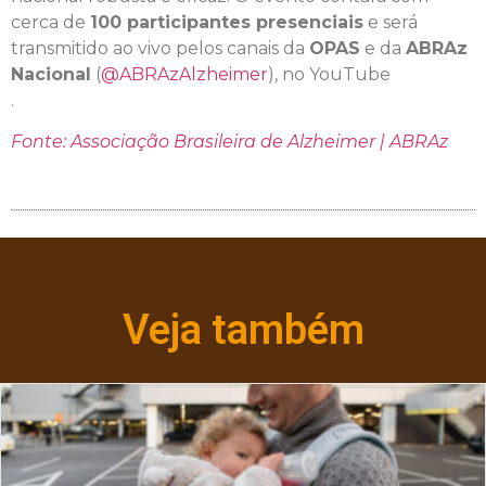
cerca de
100 participantes presenciais
e será
transmitido ao vivo pelos canais da
OPAS
e da
ABRAz
Nacional
(
@ABRAzAlzheimer
), no YouTube
.
Fonte: Associação Brasileira de Alzheimer | ABRAz
Veja também