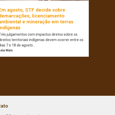
Em agosto, STF decide sobre
demarcações, licenciamento
ambiental e mineração em terras
indígenas
Três julgamentos com impactos diretos sobre os
direitos territoriais indígenas devem ocorrer entre os
dias 7 e 18 de agosto...
Leia Mais
tato