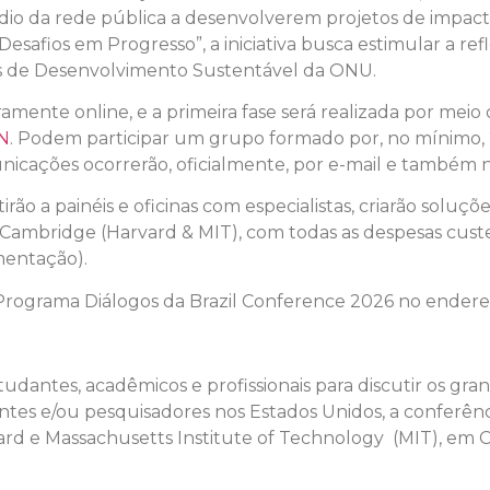
dio da rede pública a desenvolverem projetos de impac
safios em Progresso”, a iniciativa busca estimular a refl
os de Desenvolvimento Sustentável da ONU.
ramente online, e a primeira fase será realizada por meio
zN
. Podem participar um grupo formado por, no mínimo, 
icações ocorrerão, oficialmente, por e-mail e também na
rão a painéis e oficinas com especialistas, criarão soluçõ
 Cambridge (Harvard & MIT), com todas as despesas custe
mentação).
o Programa Diálogos da Brazil Conference 2026 no ender
tudantes, acadêmicos e profissionais para discutir os gran
ntes e/ou pesquisadores nos Estados Unidos, a conferênc
d e Massachusetts Institute of Technology (MIT), em 