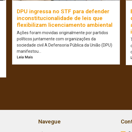
e
DPU ingressa no STF para defender
inconstitucionalidade de leis que
flexibilizam licenciamento ambiental
Ações foram movidas originalmente por partidos
políticos juntamente com organizações da
sociedade civil A Defensoria Pública da União (DPU)
manifestou...
Leia Mais
Navegue
Con