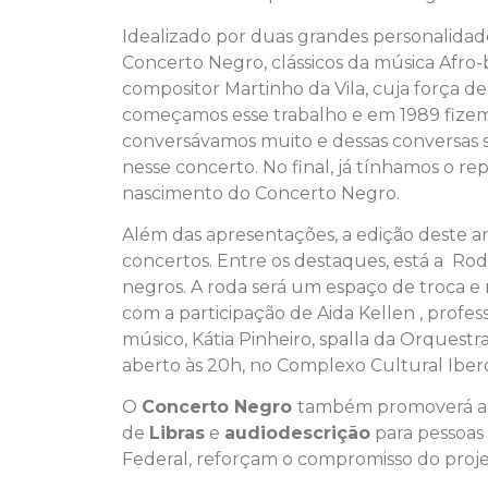
Idealizado por duas grandes personalidad
Concerto Negro, clássicos da música Afro-
compositor Martinho da Vila, cuja força d
começamos esse trabalho e em 1989 fizemos
conversávamos muito e dessas conversas s
nesse concerto. No final, já tínhamos o r
nascimento do Concerto Negro.
Além das apresentações, a edição deste a
concertos. Entre os destaques, está a Roda 
negros. A roda será um espaço de troca e r
com a participação de Aida Kellen , profess
músico, Kátia Pinheiro, spalla da Orquestra
aberto às 20h, no Complexo Cultural Ibe
O
Concerto Negro
também promoverá açõe
de
Libras
e
audiodescrição
para pessoas 
Federal, reforçam o compromisso do proje