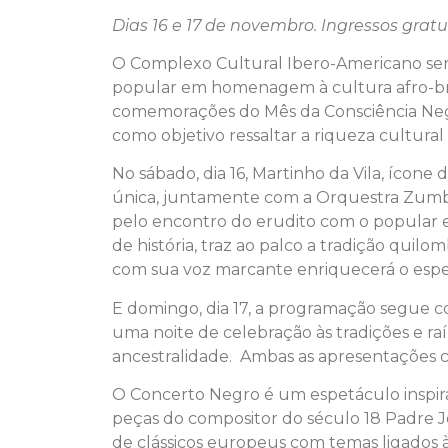
Dias 16 e 17 de novembro. Ingressos gratui
O Complexo Cultural Ibero-Americano se
popular em homenagem à cultura afro-bras
comemorações do Mês da Consciência Negr
como objetivo ressaltar a riqueza cultural a
No sábado, dia 16, Martinho da Vila, ícon
única, juntamente com a Orquestra Zumbi
pelo encontro do erudito com o popular e
de história, traz ao palco a tradição quilo
com sua voz marcante enriquecerá o espet
E domingo, dia 17, a programação segue co
uma noite de celebração às tradições e ra
ancestralidade. Ambas as apresentações co
O Concerto Negro é um espetáculo inspirad
peças do compositor do século 18 Padre J
de clássicos europeus com temas ligados à