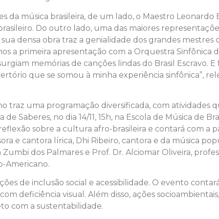
es da música brasileira, de um lado, o Maestro Leonardo
brasileiro. Do outro lado, uma das maiores representaçõe
e sua densa obra traz a genialidade dos grandes mestres
 a primeira apresentação com a Orquestra Sinfônica do 
urgiam memórias de canções lindas do Brasil Escravo. 
epertório que se somou à minha experiência sinfônica”, 
no traz uma programação diversificada, com atividades 
de Saberes, no dia 14/11, 15h, na Escola de Música de Bras
eflexão sobre a cultura afro-brasileira e contará com a 
ora e cantora lírica, Dhi Ribeiro, cantora e da música pop
 Zumbi dos Palmares e Prof. Dr. Alciomar Oliveira, profes
ro-Americano.
s de inclusão social e acessibilidade. O evento contar
com deficiência visual. Além disso, ações socioambientai
to com a sustentabilidade.