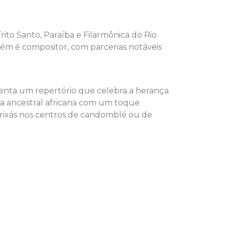
ito Santo, Paraíba e Filarmônica do Rio
bém é compositor, com parcerias notáveis
enta um repertório que celebra a herança
orça ancestral africana com um toque
orixás nos centros de candomblé ou de