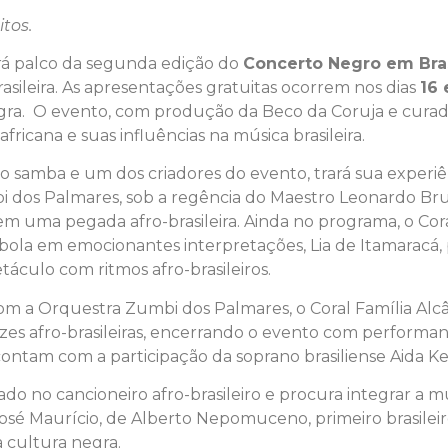
tos.
rá palco da segunda edição do
Concerto Negro em Bras
ileira. As apresentações gratuitas ocorrem nos dias
16
a. O evento, com produção da Beco da Coruja e curado
fricana e suas influências na música brasileira.
e do samba e um dos criadores do evento, trará sua exper
 dos Palmares, sob a regência do Maestro Leonardo Br
m uma pegada afro-brasileira. Ainda no programa, o Cora
mbola em emocionantes interpretações, Lia de Itamaracá, p
áculo com ritmos afro-brasileiros.
m a Orquestra Zumbi dos Palmares, o Coral Família Alcân
ízes afro-brasileiras, encerrando o evento com performa
ntam com a participação da soprano brasiliense Aida Ke
o no cancioneiro afro-brasileiro e procura integrar a mú
osé Maurício, de Alberto Nepomuceno, primeiro brasile
 cultura negra.