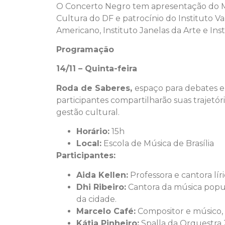
O Concerto Negro tem apresentação do Mini
Cultura do DF e patrocínio do Instituto Va
Americano, Instituto Janelas da Arte e Inst
Programação
14/11 – Quinta-feira
Roda de Saberes,
espaço para debates e 
participantes compartilharão suas trajetór
gestão cultural.
Horário:
15h
Local:
Escola de Música de Brasília
Participantes:
Aida Kellen:
Professora e cantora lír
Dhi Ribeiro:
Cantora da música popular
da cidade.
Marcelo Café:
Compositor e músico, t
Kátia Pinheiro:
Spalla da Orquestra Z