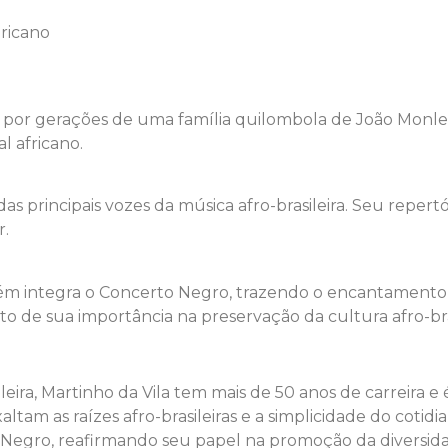
ricano
do por gerações de uma família quilombola de João Monl
 africano.
s principais vozes da música afro-brasileira. Seu repertó
r.
mbém integra o Concerto Negro, trazendo o encantamento 
 de sua importância na preservação da cultura afro-bras
eira, Martinho da Vila tem mais de 50 anos de carreira e
ltam as raízes afro-brasileiras e a simplicidade do cotid
 Negro, reafirmando seu papel na promoção da diversid