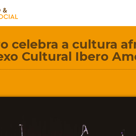
 celebra a cultura afr
xo Cultural Ibero Am