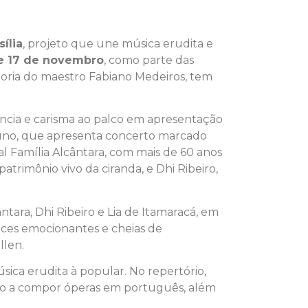
ília
, projeto que une música erudita e
 e 17 de novembro
, como parte das
ria do maestro Fabiano Medeiros, tem
iência e carisma ao palco em apresentação
uno, que apresenta concerto marcado
l Família Alcântara, com mais de 60 anos
atrimônio vivo da ciranda, e Dhi Ribeiro,
tara, Dhi Ribeiro e Lia de Itamaracá, em
nces emocionantes e cheias de
llen.
sica erudita à popular. No repertório,
iro a compor óperas em português, além