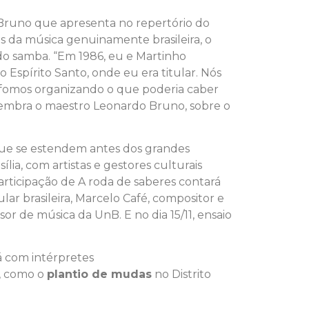
 Bruno que apresenta no repertório do
s da música genuinamente brasileira, o
 do samba. “Em 1986, eu e Martinho
Espírito Santo, onde eu era titular. Nós
E fomos organizando o que poderia caber
relembra o maestro Leonardo Bruno, sobre o
que se estendem antes dos grandes
ília, com artistas e gestores culturais
participação de A roda de saberes contará
ular brasileira, Marcelo Café, compositor e
sor de música da UnB. E no dia 15/11, ensaio
á com intérpretes
s, como o
plantio de mudas
no Distrito