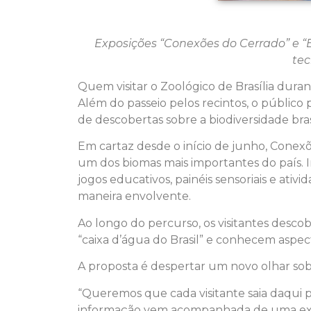
Exposições “Conexões do Cerrado” e “
tec
Quem visitar o Zoológico de Brasília dura
Além do passeio pelos recintos, o públic
de descobertas sobre a biodiversidade bras
Em cartaz desde o início de junho, Conex
um dos biomas mais importantes do país. 
jogos educativos, painéis sensoriais e ativ
maneira envolvente.
Ao longo do percurso, os visitantes desc
“caixa d’água do Brasil” e conhecem aspe
A proposta é despertar um novo olhar so
“Queremos que cada visitante saia daqui
informação vem acompanhada de uma expe