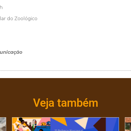
6h
lar do Zoológico
municação
Veja também