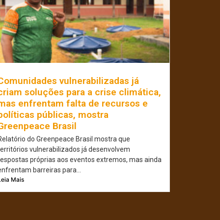
Comunidades vulnerabilizadas já
criam soluções para a crise climática,
mas enfrentam falta de recursos e
políticas públicas, mostra
Greenpeace Brasil
Relatório do Greenpeace Brasil mostra que
territórios vulnerabilizados já desenvolvem
respostas próprias aos eventos extremos, mas ainda
enfrentam barreiras para...
Leia Mais