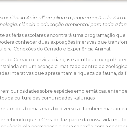
Experiência Animal” ampliam a programação do Zoo duran
nologia, ciência e educação ambiental para toda a fam
nte as férias escolares encontrará uma programação que 
o poderá conhecer duas exposições imersivas que transfo
ileira: Conexões do Cerrado e Experiência Animal.
ões do Cerrado convida crianças e adultos a mergulhar
Instalada em um espaço climatizado dentro do zoológico,
idades interativas que apresentam a riqueza da fauna, da 
obrem curiosidades sobre espécies emblemáticas, enten
ctos da cultura das comunidades Kalungas.
bre um dos biomas mais biodiversos e também mais amea
 percebendo que o Cerrado faz parte da nossa vida muit
riência, ela permanece e gera conexão com a conserva