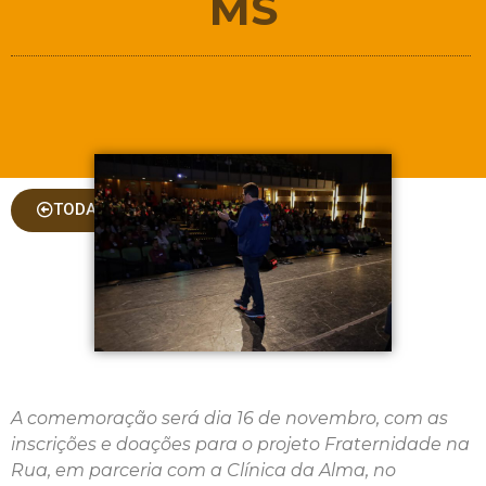
MS
TODAS AS COLUNAS
A comemoração será dia 16 de novembro, com as
inscrições e doações para o projeto Fraternidade na
Rua, em parceria com a Clínica da Alma, no