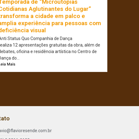
Temporada de “Microutopias
Cotidianas Aglutinantes do Lugar”
transforma a cidade em palco e
amplia experiência para pessoas com
deficiência visual
Anti Status Quo Companhia de Dança
realiza 12 apresentações gratuitas da obra, além de
debates, oficina e residência artística no Centro de
Dança do...
Leia Mais
tato
lavio@flavioresende.com.br