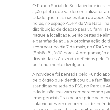
O Fundo Social de Solidariedade inicia n
ação piloto que vai descentralizar os at
cidade que mais necessitam de apoio. Ac
horas, no espaço ADRA da Vila Natal, na 
distribuição de doação para 70 famílias
naquela localidade. Serão cestas de ali
e garrafas de água. A próxima ação do ti
acontecer no dia 7 de maio, no CRAS d
(Bolsão 8), às 10 horas. A programação d
dias ainda estão sendo definidos pelo F
posteriormente divulgada.
A novidade foi pensada pelo Fundo após
pelo órgão que identificou que famíli
atendidas na sede do FSS, no Parque Ani
cidade, não estavam comparecendo par
emergenciais. “Isso ocorre principalmen
calamidades em decorrência de incênd
natureza como chuvas, muitas vezes ati