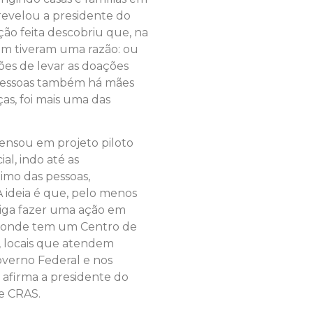
 revelou a presidente do
ão feita descobriu que, na
ram tiveram uma razão: ou
ões de levar as doações
s pessoas também há mães
ças, foi mais uma das
ensou em projeto piloto
al, indo até as
imo das pessoas,
 ideia é que, pelo menos
siga fazer uma ação em
e onde tem um Centro de
), locais que atendem
overno Federal e nos
 afirma a presidente do
e CRAS.