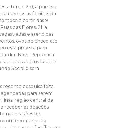
esta terça (29), a primeira
endimentos às famílias da
ontece a partir das 9
Ruas das Flores, 21, a
 cadastradas e atendidas
mentos, ovos de chocolate
po está prevista para
o Jardim Nova República
este e dos outros locais e
undo Social e será
 recente pesquisa feita
as agendadas para serem
linas, região central da
a receber as doações
te nas ocasiões de
ios ou fenômenos da
ngindo casas e famílias em