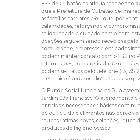
FSS de Cubatão continua recebendo do
que a Prefeitura de Cubatão permane
as famílias carentes e/ou que, por vent
calamidades, reforçando o compromiss
solidariedade e cuidado com o bem-estar 
doações seguem sendo recebidas pelo 
comunidade, empresas e entidades inte
podem manter contato com o FSS no Par
informações, como retirada de doações
podem ser feitos pelo telefone (13) 35
eletrônico fundosocial@cubatao.sp.gov.
O Fundo Social funciona na Rua Assemb
Jardim São Francisco. O atendimento é 
principais necessidades básicas contin
pó ou liquido e alimentos não perecívei
roupas íntimas novas, colchões, roupa
produtos de higiene pessoal.
Fonte:
Secom Cubatão