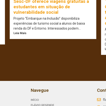
Sesc-DF oferece viagens gratuitas a
estudantes em situação de
vulnerabilidade social
Projeto “Embarque na Inclusão” disponibiliza
experiências de turismo social a alunos de baixa
renda do DF e Entorno. Interessados podem...
Leia Mais
Navegue
Con
f
INÍCIO
FLÁVIO RESENDE