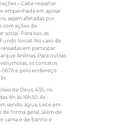
ações – Cabe ressaltar
ce empenhada em apoiar
ura, sejam afetadas por
o com ações de
social. Para isso, as
Fundo Social. No caso de
ressadas em participar
que Anilinas. Para outras
 volumosas, os contatos
12-0676 e pelo endereço
br.
leia de Deus, 435, no
das 8h às 16h30. As
uam sendo: água, Leite em
s de forma geral, além de
 de cama e de banho e