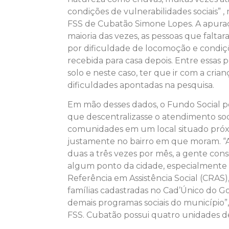
condições de vulnerabilidades sociais” ,
FSS de Cubatão Simone Lopes. A apuraç
maioria das vezes, as pessoas que falta
por dificuldade de locomoção e condiç
recebida para casa depois. Entre essa
solo e neste caso, ter que ir com a crian
dificuldades apontadas na pesquisa.
Em mão desses dados, o Fundo Social p
que descentralizasse o atendimento soci
comunidades em um local situado próx
justamente no bairro em que moram. “A
duas a três vezes por mês, a gente con
algum ponto da cidade, especialment
Referência em Assistência Social (CRAS
famílias cadastradas no Cad’Único do G
demais programas sociais do município”,
FSS. Cubatão possui quatro unidades d