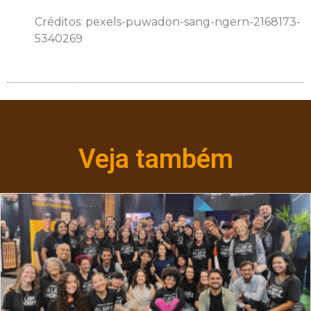
Créditos: pexels-puwadon-sang-ngern-2168173-
5340269
Veja também