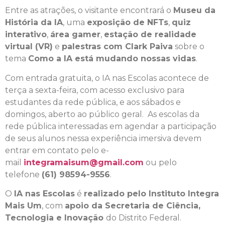
Entre as atrações, o visitante encontrará o
Museu da
História da IA
, uma
exposição de NFTs
,
quiz
interativo
,
área gamer
,
estação de realidade
virtual (VR)
e
palestras com Clark Paiva
sobre o
tema
Como a IA está mudando nossas vidas
.
Com entrada gratuita, o IA nas Escolas acontece de
terça a sexta-feira, com acesso exclusivo para
estudantes da rede pública, e aos sábados e
domingos, aberto ao público geral. As escolas da
rede pública interessadas em agendar a participação
de seus alunos nessa experiência imersiva devem
entrar em contato pelo e-
mail
integramaisum@gmail.com
ou pelo
telefone
(61) 98594-9556
.
O
IA nas Escolas
é
realizado pelo Instituto Integra
Mais Um
, com
apoio da Secretaria de Ciência,
Tecnologia e Inovação
do Distrito Federal.