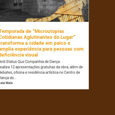
Temporada de “Microutopias
Cotidianas Aglutinantes do Lugar”
transforma a cidade em palco e
amplia experiência para pessoas com
deficiência visual
Anti Status Quo Companhia de Dança
realiza 12 apresentações gratuitas da obra, além de
debates, oficina e residência artística no Centro de
Dança do...
Leia Mais