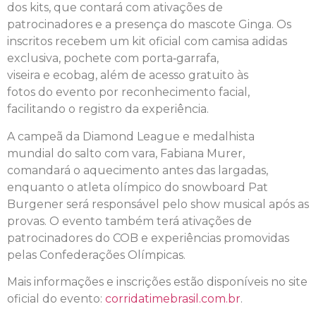
dos kits, que contará com ativações de
patrocinadores
e
a presença
do
mascote Ginga. Os
inscritos recebem um kit oficial com camisa adidas
exclusiva, pochete com porta‑garrafa,
viseira
e
ecobag, além de acesso gratuito às
fotos
do
evento por reconhecimento facial,
facilitando o registro
da
experiência.
A campeã
da
Diamond League
e
medalhista
mundial
do
salto com vara, Fabiana Murer,
comandará o aquecimento antes das largadas,
enquanto o atleta olímpico
do
snowboard Pat
Burgener será responsável pelo show musical após as
provas. O evento também terá ativações de
patrocinadores
do
COB
e
experiências promovidas
pelas Confederações Olímpicas.
Mais informações
e
inscrições estão disponíveis no site
oficial
do
evento:
corridatimebrasil.com.br
.