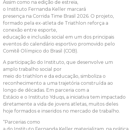
Assim como
na
edição de estreia,
o
Instituto
Fernanda
Keller
marcará
presença
na
Corrida
Time
Brasil
2026. O projeto,
formado pela ex-atleta de Triathlon
reforça
a
conexão entre
esporte
,
educação
e
inclusão
social
em um dos principais
eventos
do
calendário esportivo promovido pelo
Comitê Olímpico
do
Brasil
(COB).
A
participa
ção
do
Instituto
, que desenvolve um
amplo trabalho
social
por
meio
do
triathlon
e
da
educação, simboliza o
reconhecimento a uma trajetória construí
da
ao
longo de décadas. Em parceria com a
Estácio
e
o
Instituto
Yduqs, a iniciativa tem impactado
diretamente a vida de jovens atletas, muitos deles
hoje formados
e
inseridos no mercado de trabalho.
“Parcerias como
a
do
Instituto
Fernanda
Keller
materializam,
na
prática,