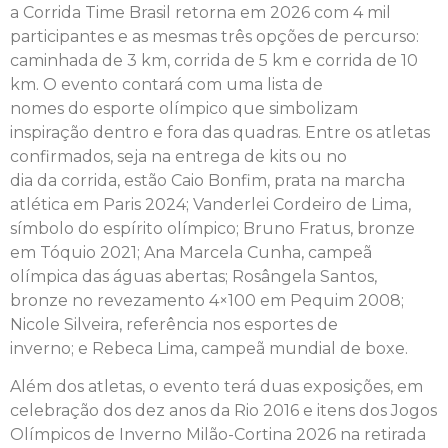
a
Corrida
Time
Brasil
retorna em 2026 com 4 mil
participantes
e
as mesmas três opções de percurso:
caminhada de 3 km,
corrida
de 5 km
e
corrida
de 10
km. O evento contará com uma lista de
nomes
do
esporte
olímpico que simbolizam
inspiração dentro
e
fora das quadras. Entre os atletas
confirmados, seja
na
entrega de kits ou no
dia
da
corrida
, estão Caio Bonfim, prata
na
marcha
atlética em Paris 2024; Vanderlei Cordeiro de Lima,
símbolo
do
espírito olímpico; Bruno Fratus, bronze
em Tóquio 2021; Ana Marcela Cunha, campeã
olímpica das águas abertas; Rosângela Santos,
bronze no revezamento 4×100 em Pequim 2008;
Nicole Silveira, referência nos esportes de
inverno;
e
Rebeca Lima, campeã mundial de boxe.
Além dos atletas, o evento terá duas exposições, em
celebração dos dez anos
da
Rio 2016
e
itens dos Jogos
Olímpicos de Inverno Milão-Cortina 2026
na
retirada