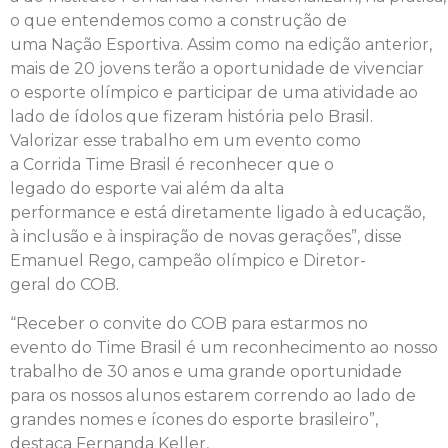
o que entendemos como a construção de
uma
Na
ção Esportiva. Assim como
na
edição anterior,
mais de 20 jovens terão a oportunidade de vivenciar
o
esporte
olímpico
e
participar de uma atividade ao
lado de ídolos que fizeram história pelo
Brasil
.
Valorizar esse trabalho em um evento como
a
Corrida
Time
Brasil
é reconhecer que o
legado
do
esporte
vai além
da
alta
performance
e
está diretamente ligado à educação,
à
inclusão
e
à inspiração de novas gerações”, disse
Emanuel Rego, campeão olímpico
e
Diretor-
geral
do
COB.
“Receber o convite
do
COB para estarmos no
evento
do
Time
Brasil
é um reconhecimento ao nosso
trabalho de 30 anos
e
uma grande oportunidade
para os nossos alunos estarem correndo ao lado de
grandes nomes
e
ícones
do
esporte
brasileiro”,
destaca
Fernanda
Keller
,