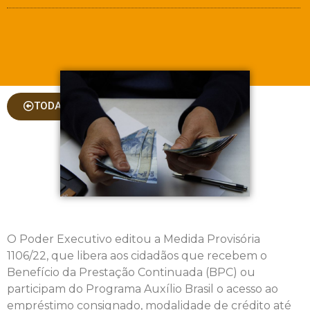
TODAS AS COLUNAS
O Poder Executivo editou a Medida Provisória
1106/22, que libera aos cidadãos que recebem o
Benefício da Prestação Continuada (
BPC
) ou
participam do Programa Auxílio Brasil o acesso ao
empréstimo consignado, modalidade de crédito até