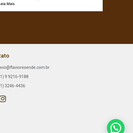
Leia Mais
tato
lavio@flavioresende.com.br
61) 9 9216-9188
61) 3246-4436