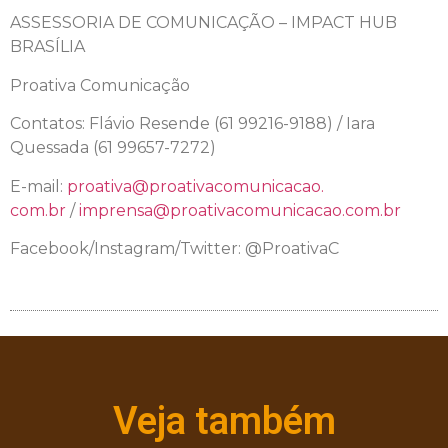
ASSESSORIA DE COMUNICAÇÃO – IMPACT HUB
BRASÍLIA
Proativa Comunicação
Contatos: Flávio Resende (61 99216-9188) / Iara
Quessada (61 99657-7272)
E-mail:
proativa@proativacomunicacao.
com.br
/
imprensa@proativacomunicacao.
com.br
Facebook/Instagram/Twitter: @ProativaC
Veja também