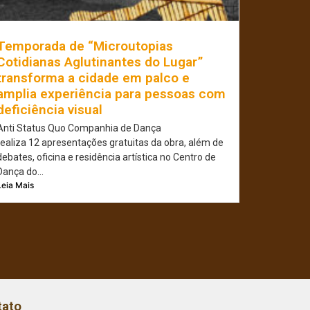
Temporada de “Microutopias
Cotidianas Aglutinantes do Lugar”
transforma a cidade em palco e
amplia experiência para pessoas com
deficiência visual
Anti Status Quo Companhia de Dança
realiza 12 apresentações gratuitas da obra, além de
debates, oficina e residência artística no Centro de
Dança do...
Leia Mais
tato