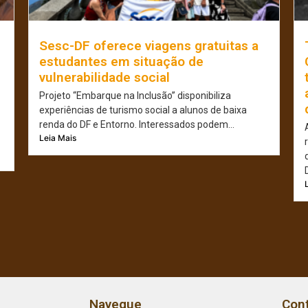
Sesc-DF oferece viagens gratuitas a
estudantes em situação de
vulnerabilidade social
Projeto “Embarque na Inclusão” disponibiliza
experiências de turismo social a alunos de baixa
renda do DF e Entorno. Interessados podem...
Leia Mais
Navegue
Con