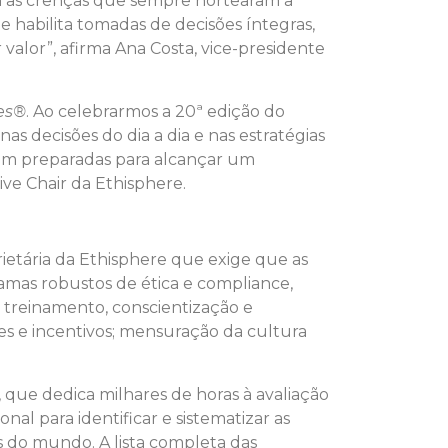
om as crenças que sempre nortearam a
 habilita tomadas de decisões íntegras,
valor”, afirma Ana Costa, vice-presidente
es®
. Ao celebrarmos a 20ª edição do
as decisões do dia a dia e nas estratégias
bem preparadas para alcançar um
ve Chair da Ethisphere.
ietária da Ethisphere que exige que as
mas robustos de ética e compliance,
; treinamento, conscientização e
ares e incentivos; mensuração da cultura
, que dedica milhares de horas à avaliação
l para identificar e sistematizar as
s do mundo. A lista completa das