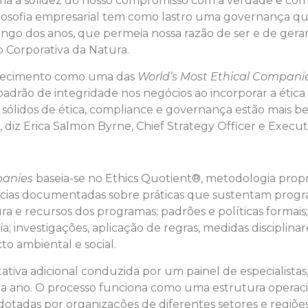
irma a solidez do nosso compromisso com a verdade e c
ilosofia empresarial tem como lastro uma governança que
ngo dos anos, que permeia nossa razão de ser e de gerar 
o Corporativa da Natura.
nhecimento como uma das
World’s Most Ethical Compani
drão de integridade nos negócios ao incorporar a ética n
sólidos de ética, compliance e governança estão mais 
iz Erica Salmon Byrne, Chief Strategy Officer e Executi
panies
baseia-se no Ethics Quotient®, metodologia propr
ias documentadas sobre práticas que sustentam progra
ra e recursos dos programas; padrões e políticas formais
ia; investigações, aplicação de regras, medidas disciplin
cto ambiental e social.
ativa adicional conduzida por um painel de especialistas
a ano. O processo funciona como uma estrutura operaciona
dotadas por organizações de diferentes setores e regiõe