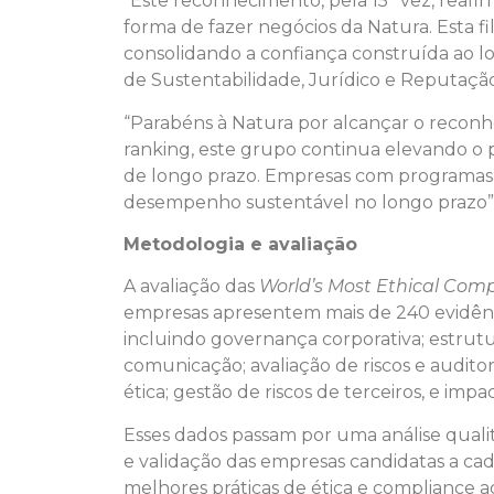
“Este reconhecimento, pela 15ª vez, reaf
forma de fazer negócios da Natura. Esta f
consolidando a confiança construída ao lo
de Sustentabilidade, Jurídico e Reputaçã
“Parabéns à Natura por alcançar o reco
ranking, este grupo continua elevando o pa
de longo prazo. Empresas com programas 
desempenho sustentável no longo prazo”, d
Metodologia e avaliação
A avaliação das
World’s Most Ethical Com
empresas apresentem mais de 240 evidênc
incluindo governança corporativa; estrutu
comunicação; avaliação de riscos e auditor
ética; gestão de riscos de terceiros, e impa
Esses dados passam por uma análise qualit
e validação das empresas candidatas a cad
melhores práticas de ética e compliance a