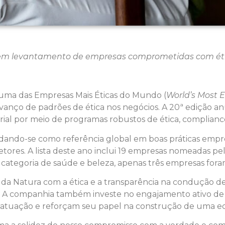
e em levantamento de empresas comprometidas com ét
uma das Empresas Mais Éticas do Mundo (
World’s Most 
e avanço de padrões de ética nos negócios. A 20ª edição 
al por meio de programas robustos de ética, complianc
idando-se como referência global em boas práticas empr
etores. A lista deste ano inclui 19 empresas nomeadas pel
 categoria de saúde e beleza, apenas três empresas for
da Natura com a ética e a transparência na condução d
. A companhia também investe no engajamento ativo de 
a atuação e reforçam seu papel na construção de uma ec