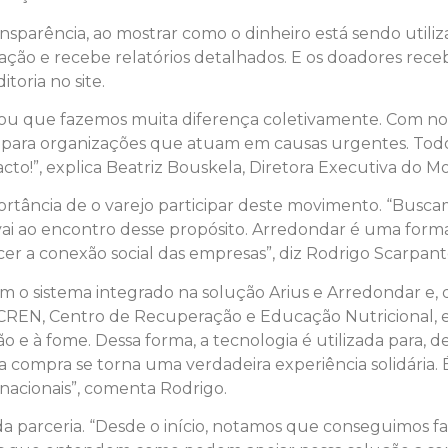
sparência, ao mostrar como o dinheiro está sendo utiliz
ção e recebe relatórios detalhados. E os doadores r
toria no site.
rou que fazemos muita diferença coletivamente. Com no
para organizações que atuam em causas urgentes. Todo v
pacto!”, explica Beatriz Bouskela, Diretora Executiva do
portância de o varejo participar deste movimento. “Bus
ai ao encontro desse propósito. Arredondar é uma form
r a conexão social das empresas”, diz Rodrigo Scarpante,
m o sistema integrado na solução Arius e Arredondar e, d
 (CREN, Centro de Recuperação e Educação Nutricional, 
e à fome. Dessa forma, a tecnologia é utilizada para, de
 compra se torna uma verdadeira experiência solidária. É
nacionais”, comenta Rodrigo.
da parceria. “Desde o início, notamos que conseguimos f