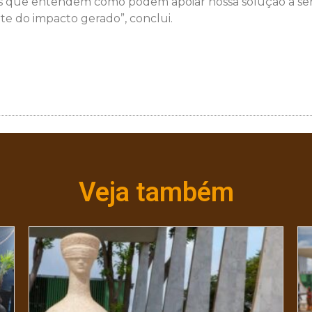
s que entendem como podem apoiar nossa solução a ser 
te do impacto gerado”, conclui.
Veja também