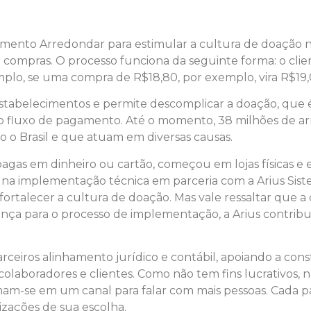
ento Arredondar para estimular a cultura de doação no
 compras. O processo funciona da seguinte forma: o clie
lo, se uma compra de R$18,80, por exemplo, vira R$19,0
 estabelecimentos e permite descomplicar a doação, qu
o fluxo de pagamento. Até o momento, 38 milhões de ar
 o Brasil e que atuam em diversas causas.
agas em dinheiro ou cartão, começou em lojas físicas e
de na implementação técnica em parceria com a Arius Sis
 fortalecer a cultura de doação. Mas vale ressaltar que 
ança para o processo de implementação, a Arius contribui 
arceiros alinhamento jurídico e contábil, apoiando a co
olaboradores e clientes. Como não tem fins lucrativos, 
am-se em um canal para falar com mais pessoas. Cada pa
izações de sua escolha.