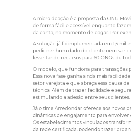
A micro doação é a proposta da ONG Movim
de forma fácil e acessível enquanto fazem
da conta, no momento de pagar. Por exemp
A solução já foi implementada em 1,5 mil
pedir nenhum dado do cliente nem sair d
levantando recursos para 60 ONGs de todo
O modelo, que funciona para transações p
Essa nova fase ganha ainda mais facilida
setor varejista e que abraça essa causa de
técnica. Além de trazer facilidade e segur
estimulando a adesão entre seus clientes.
Já o time Arredondar oferece aos novos p
dinâmicas de engajamento para envolver c
Os estabelecimentos vinculados transform
da rede certificada, podendo trazer organ