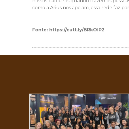
nossos parceiros quando trazemos pessoa
como a Arius nos apoiam, essa rede faz par
Fonte: https://cutt.ly/BRkOiP2