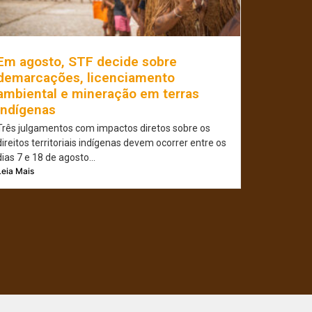
Em agosto, STF decide sobre
demarcações, licenciamento
ambiental e mineração em terras
indígenas
Três julgamentos com impactos diretos sobre os
direitos territoriais indígenas devem ocorrer entre os
dias 7 e 18 de agosto...
Leia Mais