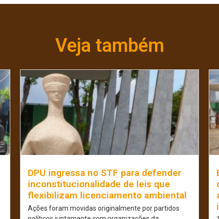
Veja também
e
DPU ingressa no STF para defender
inconstitucionalidade de leis que
flexibilizam licenciamento ambiental
Ações foram movidas originalmente por partidos
políticos juntamente com organizações da