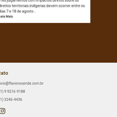
Três julgamentos com impactos diretos sobre os
direitos territoriais indígenas devem ocorrer entre os
dias 7 e 18 de agosto...
Leia Mais
tato
lavio@flavioresende.com.br
61) 9 9216-9188
61) 3246-4436