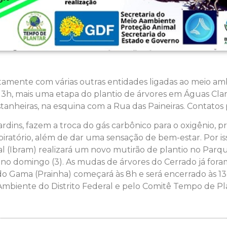
tamente com várias outras entidades ligadas ao meio am
s 13h, mais uma etapa do plantio de árvores em Águas Clar
tanheiras, na esquina com a Rua das Paineiras. Contatos 
rdins, fazem a troca do gás carbônico para o oxigênio, 
iratório, além de dar uma sensação de bem-estar. Por iss
al (Ibram) realizará um novo mutirão de plantio no Parq
o domingo (3). As mudas de árvores do Cerrado já for
l do Gama (Prainha) começará às 8h e será encerrado às 1
Ambiente do Distrito Federal e pelo Comitê Tempo de Pl