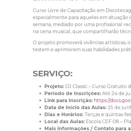
Curso Livre de Capacitação em Discotecage
especialmente para aqueles em situação d
semana, mediado por uma profissional reco
na cena musical, que compartilharão técni
O projeto promoverá vivências artísticas
testem e aprimorem suas habilidades prá
SERVIÇO:
Projeto:
DJ Classic – Curso Gratuit
Período de Inscrições:
Até 24 de j
Link para Inscrição:
https://docs.
Data de Início das Aulas:
25 de jun
Dias e Horários:
Terças e quintas-fei
Local das Aulas:
Escola CEF 08 – Pla
Mais informações / Contato para 