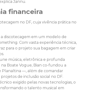
explica Jannu.
a financeira
cotecagem no DF, cuja vivência prática no
rmou a discotecagem em um modelo de
Something. Com vasta experiência técnica,
 traz para o projeto sua bagagem em criar
os.
 une música, eletrônica e profunda
ul na Boate Vogue, Bian co-fundou a
 Planaltina —, além de comandar
 projetos de inclusão social no DF.
nico exigido pelas novas tecnologias, o
ransformando o talento musical em