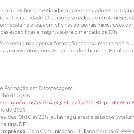
m de 76 horas, destinadas a jovens moradores de Planalt
e vulnerabilidade. O curso será realizado em 4 meses, 
nhecida na área, com oficinas adicionais ministradas po
cas específicas e insights sobre o mercado de DJs.
, oferecendo não apenas formação técnica, mas também u
ticas em eventos como Encontro de Charme e Batalha d
o de Formação em Discotecagem
unho de 2026
google.com/forms/d/e/1FAIpQLSfTzzfLyOGFBT-pndEC6U
ho de 2026
ras, das 19h30 às 22h (aulas regulares) e sábados (worksh
naltina, DF.
a imprensa:
Bara Comunicação – Juliana Pereira: 61 9994