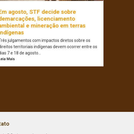
Em agosto, STF decide sobre
demarcações, licenciamento
ambiental e mineração em terras
indígenas
Três julgamentos com impactos diretos sobre os
direitos territoriais indígenas devem ocorrer entre os
dias 7 e 18 de agosto...
Leia Mais
tato