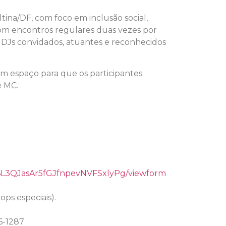
ina/DF, com foco em inclusão social,
com encontros regulares duas vezes por
r DJs convidados, atuantes e reconhecidos
m espaço para que os participantes
e MC.
m6L3QJasAr5fGJfnpevNVFSxlyPg/viewform
ops especiais).
6-1287