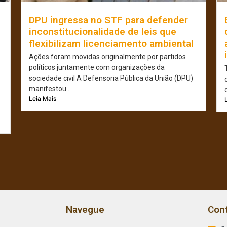
e
DPU ingressa no STF para defender
inconstitucionalidade de leis que
flexibilizam licenciamento ambiental
Ações foram movidas originalmente por partidos
políticos juntamente com organizações da
sociedade civil A Defensoria Pública da União (DPU)
manifestou...
Leia Mais
Navegue
Con