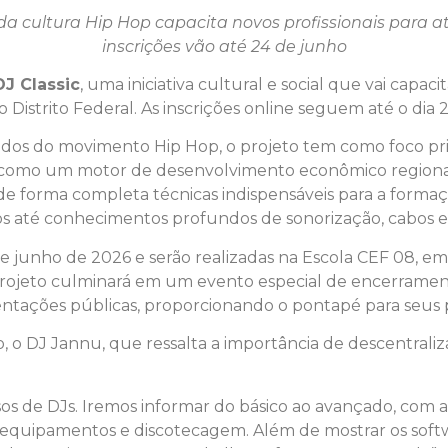
 da cultura Hip Hop capacita novos profissionais para a
inscrições vão até 24 de junho
DJ Classic
, uma iniciativa cultural e social que vai capac
istrito Federal. As inscrições online seguem até o dia 
dos do movimento Hip Hop, o projeto tem como foco princ
o como um motor de desenvolvimento econômico regiona
de forma completa técnicas indispensáveis para a formaç
s até conhecimentos profundos de sonorização, cabos
 de junho de 2026 e serão realizadas na Escola CEF 08, em
 projeto culminará em um evento especial de encerramen
entações públicas, proporcionando o pontapé para seus p
o, o DJ Jannu, que ressalta a importância de descentrali
os de DJs. Iremos informar do básico ao avançado, com a
equipamentos e discotecagem. Além de mostrar os softwa