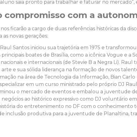
aluno saia pronto para trabalhar e faturar no mercado”, 
e o compromisso com a autonomi
nos ficarão a cargo de duas referências históricas da dis
a as novas gerações:
l, Raul Santos iniciou sua trajetória em 1975 e transfo
principais boates de Brasília, como a icônica Vogue e a 
acionais e internacionais (de Stevie B a Negra Li). Raul
 arte e sua sólida liderança na formação de novos talent
rmação na área de Tecnologia da Informação, Bian Carlo
 especializar em um curso ministrado pelo próprio DJ Ra
minou o mercado de eventos e embalou a juventude de
de negócios ao histórico expressivo como DJ voluntário em
stória do entretenimento no DF com o conhecimento téc
e inclusão produtiva para a juventude de Planaltina, t