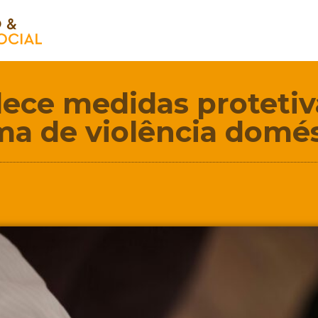
lece medidas protetiva
ma de violência domé