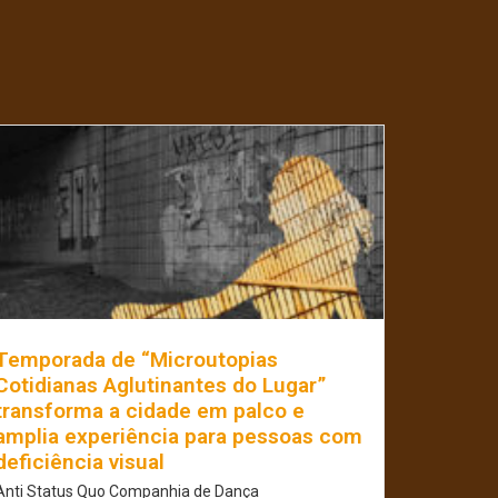
Temporada de “Microutopias
Cotidianas Aglutinantes do Lugar”
transforma a cidade em palco e
amplia experiência para pessoas com
deficiência visual
Anti Status Quo Companhia de Dança