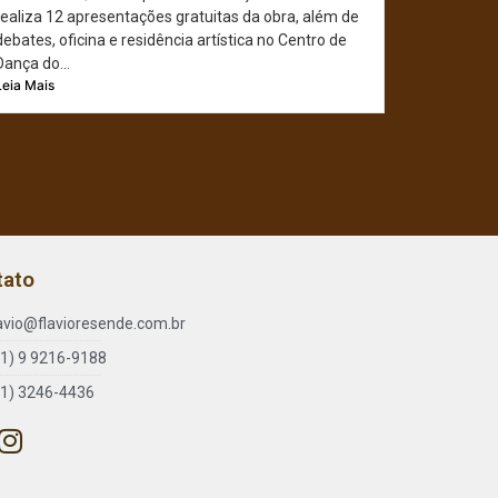
realiza 12 apresentações gratuitas da obra, além de
debates, oficina e residência artística no Centro de
Dança do...
Leia Mais
tato
lavio@flavioresende.com.br
61) 9 9216-9188
61) 3246-4436