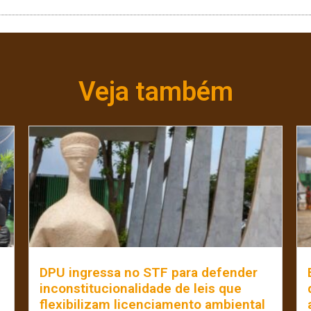
Veja também
e
DPU ingressa no STF para defender
inconstitucionalidade de leis que
flexibilizam licenciamento ambiental