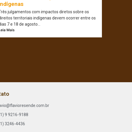
indígenas
Três julgamentos com impactos diretos sobre os
direitos territoriais indígenas devem ocorrer entre os
dias 7 e 18 de agosto...
Leia Mais
tato
lavio@flavioresende.com.br
61) 9 9216-9188
61) 3246-4436