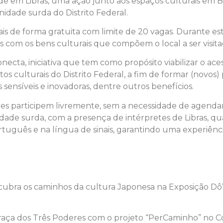
 em Libras, uma ação junto aos espaços culturais em Bras
nidade surda do Distrito Federal.
is de forma gratuita com limite de 20 vagas. Durante est
 com os bens culturais que compõem o local a ser visita
cta, iniciativa que tem como propósito viabilizar o aces
 culturais do Distrito Federal, a fim de formar (novos) 
sensíveis e inovadoras, dentre outros benefícios.
tes participem livremente, sem a necessidade de agenda
dade surda, com a presença de intérpretes de Libras, qu
tuguês e na língua de sinais, garantindo uma experiência
scubra os caminhos da cultura Japonesa na Exposição Dô”
Praça dos Três Poderes com o projeto “PerCaminho” no 