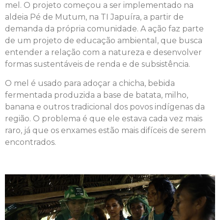
mel. O projeto começou a ser implementado na
aldeia Pé de Mutum, na TI Japuíra, a partir de
demanda da própria comunidade. A ação faz parte
de um projeto de educação ambiental, que busca
entender a relação com a natureza e desenvolver
formas sustentáveis de renda e de subsistência.
O mel é usado para adoçar a chicha, bebida
fermentada produzida a base de batata, milho,
banana e outros tradicional dos povos indígenas da
região. O problema é que ele estava cada vez mais
raro, já que os enxames estão mais difíceis de serem
encontrados.