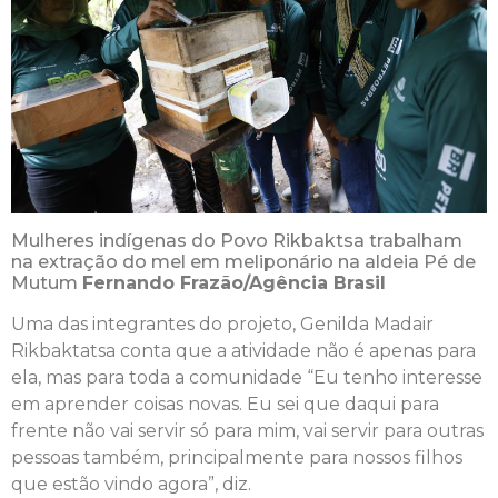
Mulheres indígenas do Povo Rikbaktsa trabalham
na extração do mel em meliponário na aldeia Pé de
Mutum
Fernando Frazão/Agência Brasil
Uma das integrantes do projeto, Genilda Madair
Rikbaktatsa conta que a atividade não é apenas para
ela, mas para toda a comunidade “Eu tenho interesse
em aprender coisas novas. Eu sei que daqui para
frente não vai servir só para mim, vai servir para outras
pessoas também, principalmente para nossos filhos
que estão vindo agora”, diz.