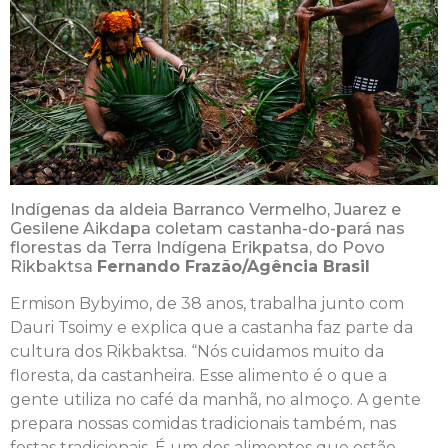
Indígenas da aldeia Barranco Vermelho, Juarez e
Gesilene Aikdapa coletam castanha-do-pará nas
florestas da Terra Indígena Erikpatsa, do Povo
Rikbaktsa
Fernando Frazão/Agência Brasil
Ermison Bybyimo, de 38 anos, trabalha junto com
Dauri Tsoimy e explica que a castanha faz parte da
cultura dos Rikbaktsa. “Nós cuidamos muito da
floresta, da castanheira. Esse alimento é o que a
gente utiliza no café da manhã, no almoço. A gente
prepara nossas comidas tradicionais também, nas
festas tradicionais. É um dos alimentos que estão