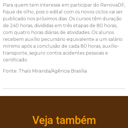
Para quem tem interesse em participar do RenovaDF,
fique de olho, pois o edital com os novos ciclos vai ser
publicado nos próximos dias. Os cursos têm duração
de 240 horas, divididas em três etapas de 80 horas,
com quatro horas diárias de atividades. Os alunos
recebem auxílio pecuniário equivalente a um salário
mínimo após a conclusão de cada 80 horas, auxílio-
transporte, seguro contra acidentes pessoais e
certificado.
Fonte: Thaís Miranda/Agência Brasília
Veja também