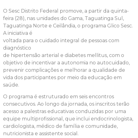
O
Sesc
Distrito Federal
promove
, a partir da quinta-
feira (28), nas unidades do Gama, Taguatinga Sul,
Taguatinga Norte
e
Ceilândia, o
programa
Glico
Sesc
.
A iniciativa é
voltada
para
o
cuidado
integral
de
pessoas
com
diagnóstico
de
hipertensão
arterial
e
diabetes
mellitus, com o
objetivo de incentivar a autonomia no autocuidado,
prevenir complicações
e
melhorar a qualidade de
vida dos participantes por meio da educação em
saúde.
O
programa
é estruturado em seis encontros
consecutivos. Ao longo da jornada, os inscritos terão
acesso a palestras educativas conduzidas por uma
equipe multiprofissional, que inclui endocrinologista,
cardiologista, médico de família
e
comunidade,
nutricionista
e
assistente social.