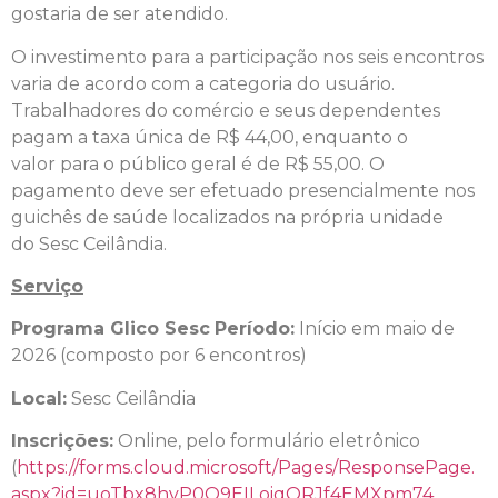
gostaria de ser atendido.
O investimento
para
a participação nos seis encontros
varia de acordo com a categoria do usuário.
Trabalhadores do comércio
e
seus dependentes
pagam a taxa única de R$ 44,00, enquanto o
valor
para
o público geral é de R$ 55,00. O
pagamento deve ser efetuado presencialmente nos
guichês de saúde localizados na própria unidade
do
Sesc
Ceilândia.
Serviço
Programa
Glico
Sesc
Período:
Início em maio de
2026 (composto por 6 encontros)
Local:
Sesc
Ceilândia
Inscrições:
Online, pelo formulário eletrônico
(
https://forms.cloud.
microsoft/Pages/ResponsePage.
aspx?id=
uoTbx8hvP0O9EILoiqQRJf4EMXpm74