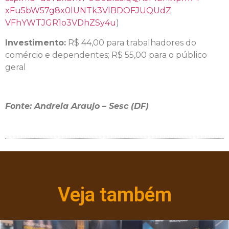
xFu5bW57g8x0lUNTk3VlBDOFJUQUdZ
VFhYWTJGR1o3VDhZSy4u
)
Investimento:
R$ 44,00
para
trabalhadores do
comércio
e
dependentes; R$ 55,00
para
o público
geral
Fonte: Andreia Araujo – Sesc (DF)
Veja também