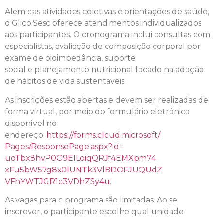
Além das atividades coletivas
e
orientações de saúde,
o Glico
Sesc
oferece atendimentos individualizados
aos participantes. O cronograma inclui consultas com
especialistas, avaliação de composição corporal por
exame de bioimpedância, suporte
social
e
planejamento nutricional focado na adoção
de hábitos de vida sustentáveis.
As inscrições estão abertas
e
devem ser realizadas de
forma virtual, por meio do formulário eletrônico
disponível no
endereço:
https://forms.cloud.microsoft/
Pages/ResponsePage.aspx?id=
uoTbx8hvP0O9EILoiqQRJf4EMXpm74
xFu5bW57g8x0lUNTk3VlBDOFJUQUdZ
VFhYWTJGR1o3VDhZSy4u
.
As vagas
para
o
programa
são limitadas. Ao se
inscrever, o participante escolhe qual unidade