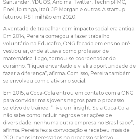
Santander, YDUQS, Anbima, Twitter, TechnipFMC,
Enel, Ipiranga, Itaú, JP Morgan e outras. A startup
faturou R$ 1 milhão em 2020.
A vontade de trabalhar com impacto social era antiga.
Em 2014, Pereira começou a fazer trabalho
voluntário na Educafro, ONG focada em ensino pré-
vestibular, onde atuava como professor de
matemática. Logo, tornou-se coordenador do
cursinho. “Fiquei encantado e vi ali a oportunidade de
fazer a diferença”, afirma. Com isso, Pereira também
se envolveu com o ativismo social.
Em 2015, a Coca-Cola entrou em contato com a ONG
para convidar mais jovens negros para o processo
seletivo de trainee. “Tive um insight. Se a Coca-Cola
não sabe como incluir negros e ter ações de
diversidade, nenhuma outra empresa no Brasil sabe”,
afirma. Pereira fez a convocação e recebeu mais de
200 jovens interessados no processo seletivo —