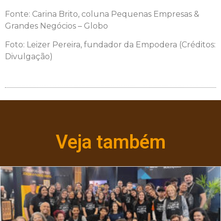
Fonte: Carina Brito, coluna Pequenas Empresas &
Grandes Negócios – Globo
Foto: Leizer Pereira, fundador da Empodera (Créditos:
Divulgação)
Veja também