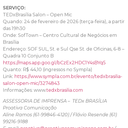
SERVIÇO:
TEDxBrasília Salon – Open Mic
Quando: 24 de fevereiro de 2026 (terça-feira), a partir
das 19h30
Onde: SofTown – Centro Cultural de Negócios em
Brasília
Endereço: SOF SUL, St. e Sul Qse St. de Oficinas, 6-8 –
Quadra 10 Conjunto B
https://maps.app.goo.gl/
bCzEx2HDC1Y4sBYq5
Quanto: R$ 44,10 (ingressos no Sympla)
Link:
https://www.sympla.com.br/
evento/tedxbrasilia-
salon-
open-mic/3274843
Informações: www.
tedxbrasilia.com
ASSESSORIA DE IMPRENSA – TEDx BRASÍLIA
Proativa Comunicação
Aline Ramos (61-99846-4120) / Flávio Resende (61)
99216-9188