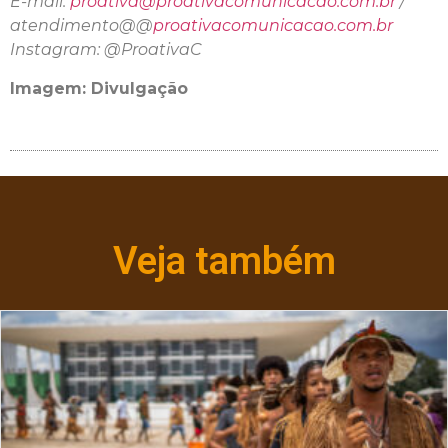
E-mail:
proativa@proativacomunicacao.
com.br
/
atendimento@@
proativacomunicac
ao.com.br
Instagram: @ProativaC
Imagem: Divulgação
Veja também