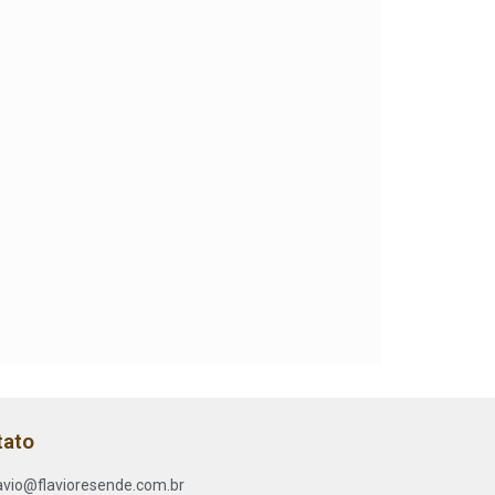
tato
lavio@flavioresende.com.br