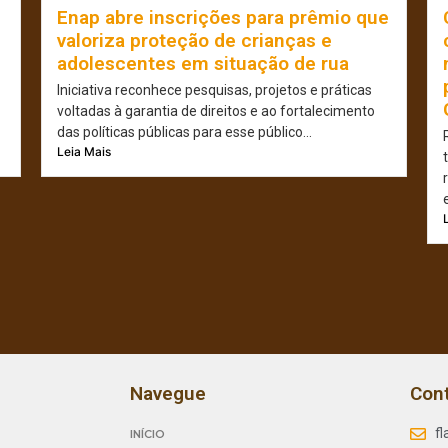
Enap abre inscrições para prêmio que
valoriza proteção de crianças e
adolescentes em situação de rua
Iniciativa reconhece pesquisas, projetos e práticas
voltadas à garantia de direitos e ao fortalecimento
das políticas públicas para esse público...
Leia Mais
Navegue
Con
f
INÍCIO