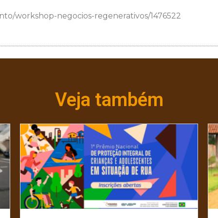
nto/workshop-negocios-regenerativos/1476522
Veja também