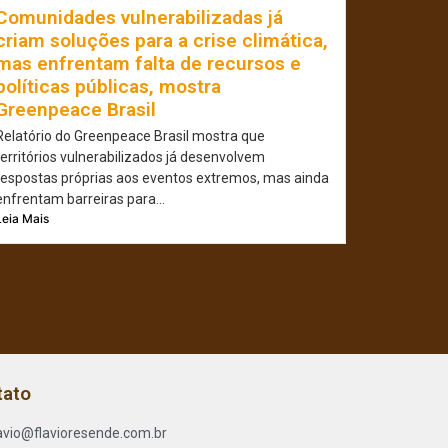
Comunidades vulnerabilizadas já
criam soluções para a crise climática,
mas enfrentam falta de recursos e
políticas públicas, mostra
Greenpeace Brasil
Relatório do Greenpeace Brasil mostra que
territórios vulnerabilizados já desenvolvem
respostas próprias aos eventos extremos, mas ainda
enfrentam barreiras para...
Leia Mais
tato
lavio@flavioresende.com.br