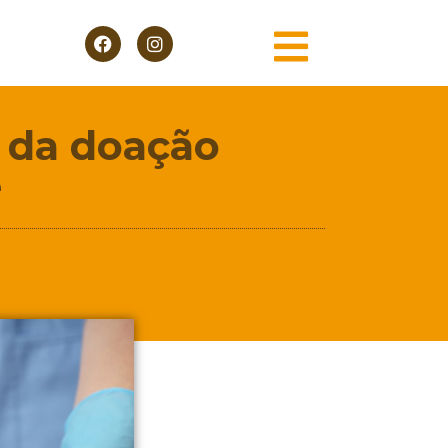
 da doação
e