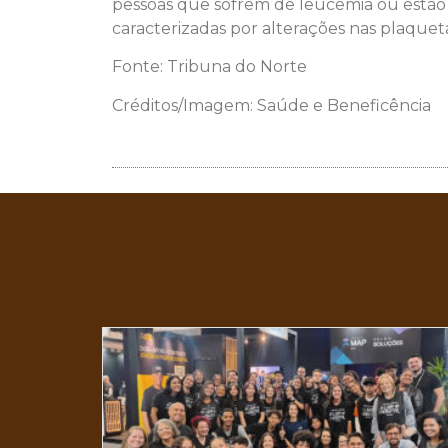
pessoas que sofrem de leucemia ou estão 
caracterizadas por alterações nas plaqu
Fonte: Tribuna do Norte
Créditos/Imagem: Saúde e Beneficência