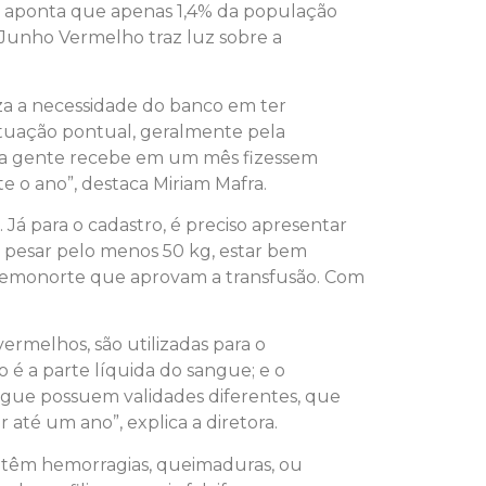
de aponta que apenas 1,4% da população
a Junho Vermelho traz luz sobre a
a a necessidade do banco em ter
tuação pontual, geralmente pela
 a gente recebe em um mês fizessem
 o ano”, destaca Miriam Mafra.
 para o cadastro, é preciso apresentar
s, pesar pelo menos 50 kg, estar bem
o Hemonorte que aprovam a transfusão. Com
rmelhos, são utilizadas para o
 é a parte líquida do sangue; e o
ngue possuem validades diferentes, que
 até um ano”, explica a diretora.
e têm hemorragias, queimaduras, ou