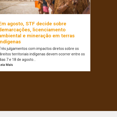
Em agosto, STF decide sobre
demarcações, licenciamento
ambiental e mineração em terras
indígenas
Três julgamentos com impactos diretos sobre os
direitos territoriais indígenas devem ocorrer entre os
dias 7 e 18 de agosto...
Leia Mais