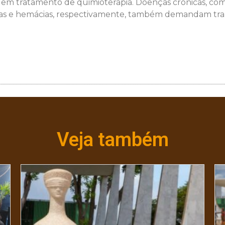
em tratamento de quimioterapia. Doenças crônicas, como
etas e hemácias, respectivamente, também demandam tra
Veja também