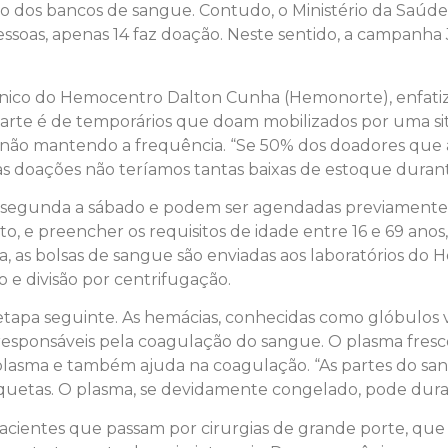
to dos bancos de sangue. Contudo, o Ministério da Saú
 pessoas, apenas 14 faz doação. Neste sentido, a campanh
nico do Hemocentro Dalton Cunha (Hemonorte), enfatiz
arte é de temporários que doam mobilizados por uma si
 não mantendo a frequência. “Se 50% dos doadores que
s doações não teríamos tantas baixas de estoque durante
gunda a sábado e podem ser agendadas previamente. Já
to, e preencher os requisitos de idade entre 16 e 69 ano
ta, as bolsas de sangue são enviadas aos laboratórios d
to e divisão por centrifugação.
tapa seguinte. As hemácias, conhecidas como glóbulos ve
esponsáveis pela coagulação do sangue. O plasma fresco
 plasma e também ajuda na coagulação. “As partes do sa
laquetas. O plasma, se devidamente congelado, pode durar
acientes que passam por cirurgias de grande porte, qu