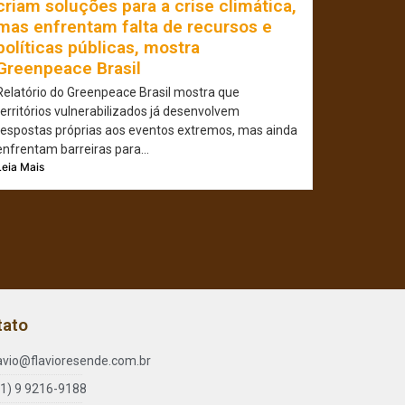
criam soluções para a crise climática,
mas enfrentam falta de recursos e
políticas públicas, mostra
Greenpeace Brasil
Relatório do Greenpeace Brasil mostra que
territórios vulnerabilizados já desenvolvem
respostas próprias aos eventos extremos, mas ainda
enfrentam barreiras para...
Leia Mais
tato
lavio@flavioresende.com.br
61) 9 9216-9188