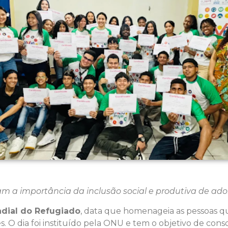
çam a importância da inclusão social e produtiva de ado
dial do Refugiado
, data que homenageia as pessoas qu
s. O dia foi instituído pela ONU e tem o objetivo de consc