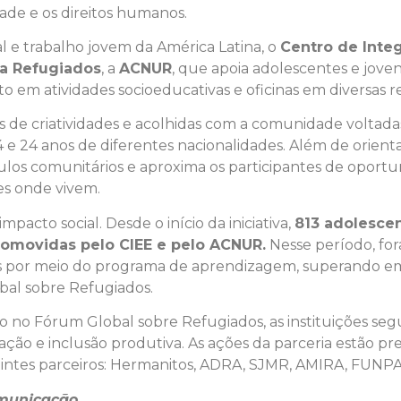
dade e os direitos humanos.
l e trabalho jovem da América Latina, o
Centro de Inte
a Refugiados
, a
ACNUR
, que apoia adolescentes e joven
em atividades socioeducativas e oficinas em diversas reg
as de criatividades e acolhidas com a comunidade voltad
14 e 24 anos de diferentes nacionalidades. Além de orienta
culos comunitários e aproxima os participantes de oport
es onde vivem.
pacto social. Desde o início da iniciativa,
813 adolescen
promovidas pelo CIEE e pelo ACNUR.
Nesse período, fo
s por meio do programa de aprendizagem, superando em
al sobre Refugiados.
 no Fórum Global sobre Refugiados, as instituições s
ação e inclusão produtiva. As ações da parceria estão pr
eguintes parceiros: Hermanitos, ADRA, SJMR, AMIRA, FUNPA
omunicação