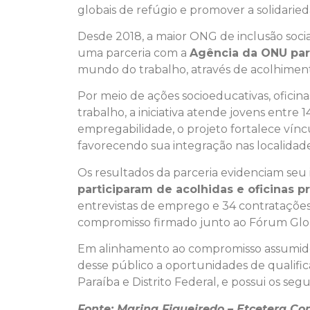
globais de refúgio e promover a solidarie
Desde 2018, a maior ONG de inclusão socia
uma parceria com a
Agência da ONU par
mundo do trabalho, através de acolhimento 
Por meio de ações socioeducativas, oficin
trabalho, a iniciativa atende jovens entre 
empregabilidade, o projeto fortalece vín
favorecendo sua integração nas localidad
Os resultados da parceria evidenciam seu im
participaram de acolhidas e oficinas 
entrevistas de emprego e 34 contrataçõe
compromisso firmado junto ao Fórum Glob
Em alinhamento ao compromisso assumido
desse público a oportunidades de qualific
Paraíba e Distrito Federal, e possui os s
Fonte: Marina Figueiredo – Etcetera C